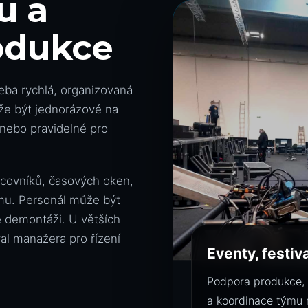
u a
odukce
eba rychlá, organizovaná
ůže být jednorázové na
nebo pravidelné pro
acovníků, časových oken,
mu. Personál může být
é demontáži. U větších
val manažera pro řízení
Eventy, festiv
Podpora produkce, 
a koordinace týmu 