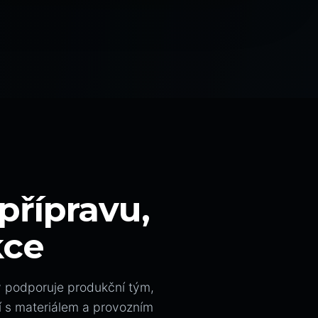
přípravu,
kce
ý podporuje produkční tým,
í s materiálem a provozním