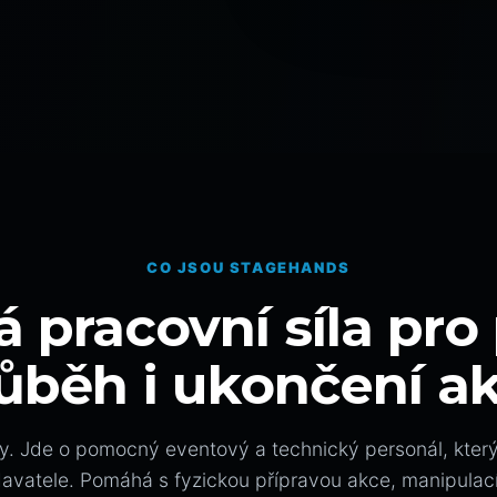
CO JSOU STAGEHANDS
á pracovní síla pro 
ůběh i ukončení a
y. Jde o pomocný eventový a technický personál, kter
davatele. Pomáhá s fyzickou přípravou akce, manipulac