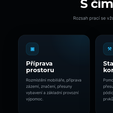
S čí
Rozsah prací se vžd
▣
⚒
Příprava
St
prostoru
ko
Rozmístění mobiliáře, příprava
Pomoc
zázemí, značení, přesuny
přes
vybavení a základní provozní
pódi
výpomoc.
prvků