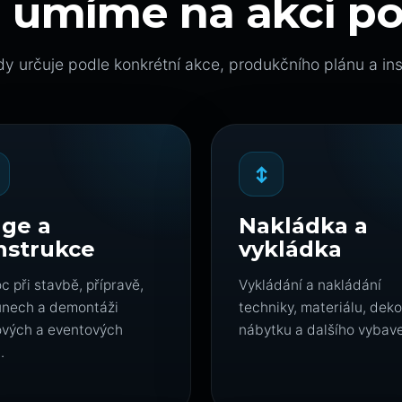
m umíme na akci p
y určuje podle konkrétní akce, produkčního plánu a ins
↕
age a
Nakládka a
nstrukce
vykládka
 při stavbě, přípravě,
Vykládání a nakládání
unech a demontáži
techniky, materiálu, deko
ových a eventových
nábytku a dalšího vybave
.