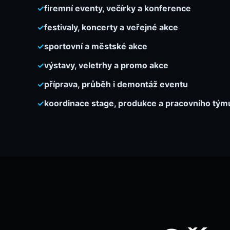
✓
firemní eventy, večírky a konference
✓
festivaly, koncerty a veřejné akce
✓
sportovní a městské akce
✓
výstavy, veletrhy a promo akce
✓
příprava, průběh i demontáž eventu
✓
koordinace stage, produkce a pracovního tým