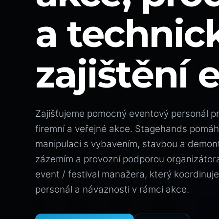
a technic
zajištění 
Zajišťujeme pomocný eventový personál pro
firemní a veřejné akce. Stagehands pomáha
manipulací s vybavením, stavbou a demont
zázemím a provozní podporou organizátora.
event / festival manažera, který koordinuj
personál a návaznosti v rámci akce.