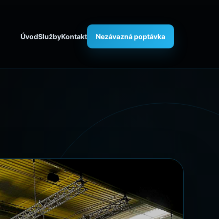
Úvod
Služby
Kontakt
Nezávazná poptávka