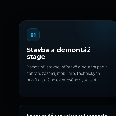
01
Stavba a demontáž
stage
Pomoc při stavbě, přípravě a bourání pódia,
zábran, zázemí, mobiliáře, technických
prvků a dalšího eventového vybavení.
Jasné rozlišení od event security