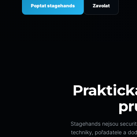
Poptat stagehands
Zavolat
Praktick
pr
Stagehands nejsou securit
techniky, pořadatele a do