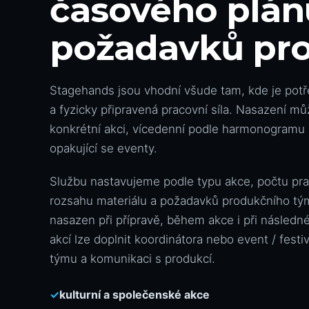
časového plán
požadavků pr
Stagehands jsou vhodní všude tam, kde je potř
a fyzicky připravená pracovní síla. Nasazení m
konkrétní akci, vícedenní podle harmonogramu 
opakující se eventy.
Službu nastavujeme podle typu akce, počtu pr
rozsahu materiálu a požadavků produkčního tý
nasazen při přípravě, během akce i při následn
akcí lze doplnit koordinátora nebo event / festi
týmu a komunikaci s produkcí.
✓
kulturní a společenské akce