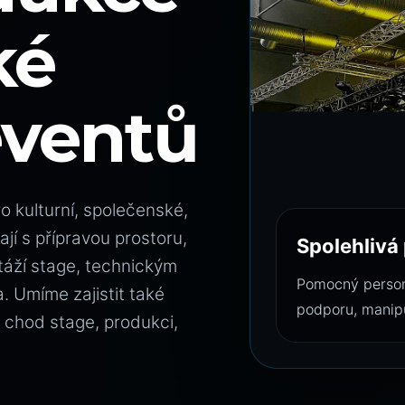
ké
eventů
 kulturní, společenské,
jí s přípravou prostoru,
Spolehlivá
áží stage, technickým
Pomocný personá
 Umíme zajistit také
podporu, manipu
e chod stage, produkci,